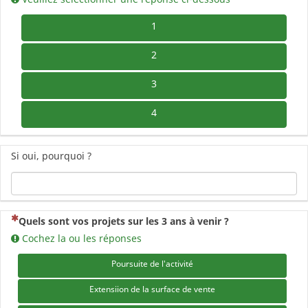
1
2
3
4
Si oui, pourquoi ?
(Cette question est obligatoire)
Quels sont vos projets sur les 3 ans à venir ?
Cochez la ou les réponses
Poursuite de l'activité
Extensiion de la surface de vente