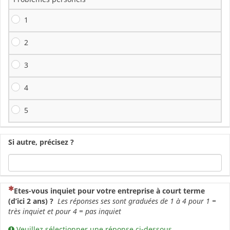
1
2
3
4
5
Si autre, précisez ?
(Cette question est obligatoire)
Etes-vous inquiet pour votre entreprise à court terme
(d’ici 2 ans) ?
Les réponses ses sont graduées de 1 à 4 pour 1 =
très inquiet et pour 4 = pas inquiet
Veuillez sélectionner une réponse ci-dessous