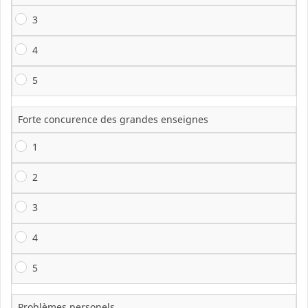
3
4
5
Forte concurence des grandes enseignes
1
2
3
4
5
Problèmes personels