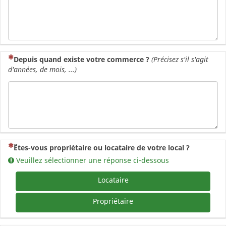
(Cette question est obligatoire)
Depuis quand existe votre commerce ?
(Précisez s'il s'agit
d'années, de mois, ...)
(Cette question est obligatoire)
Êtes-vous propriétaire ou locataire de votre local ?
Veuillez sélectionner une réponse ci-dessous
Locataire
Propriétaire