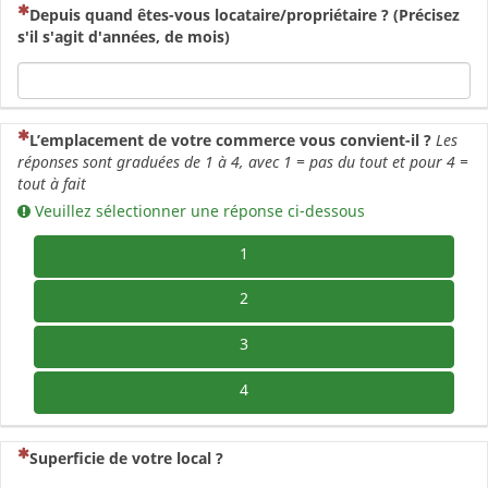
(Cette question est obligatoire)
Depuis quand êtes-vous locataire/propriétaire ? (Précisez
s'il s'agit d'années, de mois)
(Cette question est obligatoire)
L’emplacement de votre commerce vous convient-il ?
Les
réponses sont graduées de 1 à 4, avec 1 = pas du tout et pour 4 =
tout à fait
Veuillez sélectionner une réponse ci-dessous
1
2
3
4
(Cette question est obligatoire)
Superficie de votre local ?