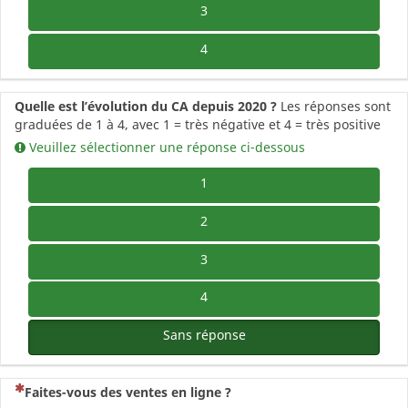
3
4
Quelle est l’évolution du CA depuis 2020 ?
Les réponses sont
graduées de 1 à 4, avec 1 = très négative et 4 = très positive
Veuillez sélectionner une réponse ci-dessous
1
2
3
4
Sans réponse
(Cette question est obligatoire)
Faites-vous des ventes en ligne ?