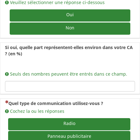
Veuillez sélectionner une réponse ci-dessous
Oui
Non
Si oui, quelle part représentent-elles environ dans votre CA
? (en %)
Seuls des nombres peuvent être entrés dans ce champ.
(Cette question est obligatoire)
Quel type de communication utilisez-vous ?
Cochez la ou les réponses
Radio
Panneau publicitaire