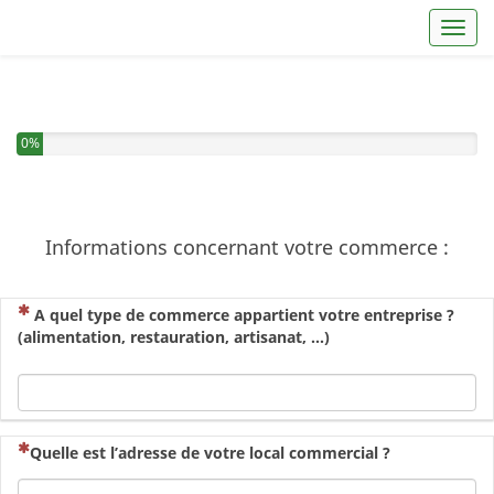
Toggl
Vous avez complété 0% de ce questionnaire.
0%
Informations concernant votre commerce :
(Cette question est obligatoire)
A quel type de commerce appartient votre entreprise ?
(alimentation, restauration, artisanat, ...)
(Cette question est obligatoire)
Quelle est l’adresse de votre local commercial ?