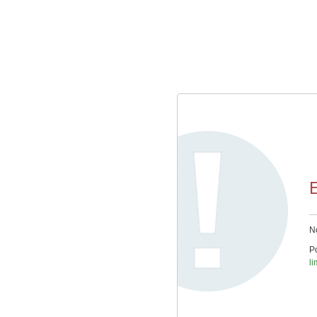
E
No
Po
l