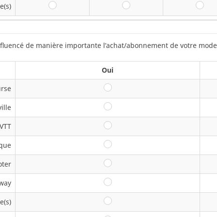
e(s)
Jamais
De temps en temps
So
influencé de manière importante l’achat/abonnement de votre mode
Oui
urse
Oui
ille
Oui
VTT
Oui
ique
Oui
oter
Oui
way
Oui
e(s)
Oui