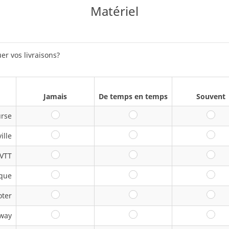
Matériel
er vos livraisons?
Jamais
De temps en temps
Souvent
urse
Jamais
De temps en temps
So
ille
Jamais
De temps en temps
So
VTT
Jamais
De temps en temps
So
ique
Jamais
De temps en temps
So
oter
Jamais
De temps en temps
So
way
Jamais
De temps en temps
So