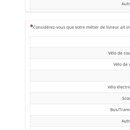
Autr
(Cette question est obligatoire)
Considérez-vous que votre métier de livreur ait 
Vélo de co
Vélo de v
Vélo électr
Sco
Bus/Tram
Autr