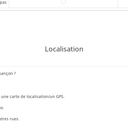
 pas
Oui
Localisation
esançon ?
une carte de localisation/un GPS.
x.
tres rues.