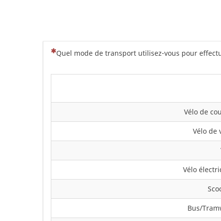
(Cette question est obligatoire)
Quel mode de transport utilisez-vous pour effectu
Vélo de co
Vélo de v
Vélo électr
Sco
Bus/Tram