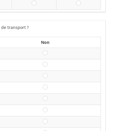
uvent
Toujours
Ne se prononce pas
 de transport ?
Non
Non
Non
Non
Non
Non
Non
Non